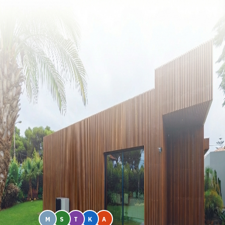
Startseite
Über uns
Leistungen
Kontakt
Karriere
Impressum
Impressum
4,7
|
69 Rezensionen
M
S
T
K
A