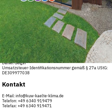
Impressum
K&W Kälte Klima GmbH & Co. KG
Untere Hauptstr. 53 a
76889 Steinfeld
Amtsgericht: Landau / Pfalz
Registernummer: HRA 30637
Geschäftsführer: Christian Kühl, Andreas Wintersinger und
Daniel Geiger
Umsatzsteuer-Identifikationsnummer gemäß § 27a UStG:
DE309977038
Kontakt
E-Mail: info@kuw-kaelte-klima.de
Telefon: +49 6340 919479
Telefax: +49 6340 919471